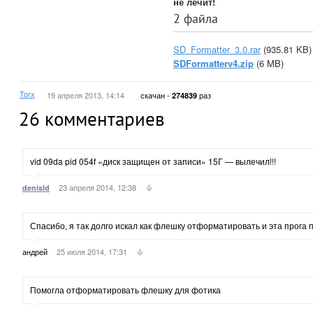
не лечит!
2 файла
SD_Formatter_3.0.rar
(935.81 KB)
SDFormatterv4.zip
(6 MB)
Torx
19 апреля 2013, 14:14
скачан -
раз
274839
26
комментариев
vid 09da pid 054f «диск защищен от записи» 15Г — вылечил!!!
23 апреля 2014, 12:38
denisld
Спасибо, я так долго искал как флешку отформатировать и эта прога п
андрей
25 июля 2014, 17:31
Помогла отформатировать флешку для фотика