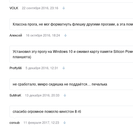
VOLK
22 сентября 2016, 23:16
Классна прога, не мог форматнуть флешку другими прогами, а эта пом
Алексей
16 октября 2016, 18:24
Установил эту прогу на Windows 10 и оживил карту памяти Silicon Po
планшета)
Proffy66
5 декабря 2016, 12:31
не сработало, микро сидишка не поддаётся… печалька
SuMraK
13 декабря 2016, 20:33
спасибо огромное помогло кингстон 8 гб
corsub
11 февраля 2017, 12:23