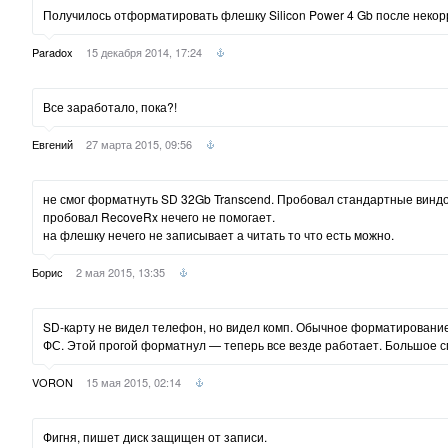
Получилось отформатировать флешку Silicon Power 4 Gb после неко
Paradox
15 декабря 2014, 17:24
Все заработало, пока?!
Евгений
27 марта 2015, 09:56
не смог форматнуть SD 32Gb Transcend. Пробовал стандартные винд
пробовал RecoveRx нечего не помогает.
на флешку нечего не записывает а читать то что есть можно.
Борис
2 мая 2015, 13:35
SD-карту не видел телефон, но видел комп. Обычное форматирование
ФС. Этой прогой форматнул — теперь все везде работает. Большое с
VORON
15 мая 2015, 02:14
Фигня, пишет диск защищен от записи.