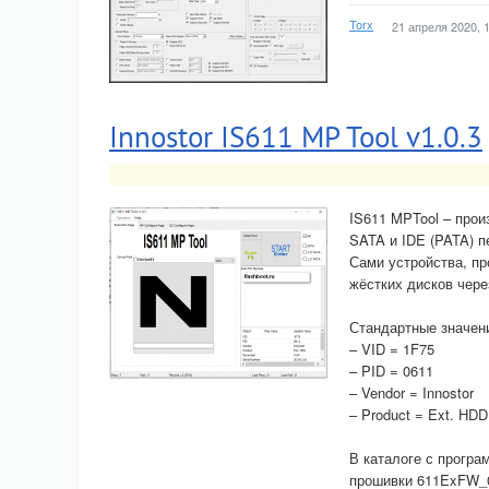
Torx
21 апреля 2020, 
Innostor IS611 MP Tool v1.0.3
IS611 MPTool – про
SATA и IDE (PATA) п
Сами устройства, п
жёстких дисков чер
Стандартные значени
– VID = 1F75
– PID = 0611
– Vendor = Innostor
– Product = Ext. HDD
В каталоге с прогр
прошивки 611ExFW_0