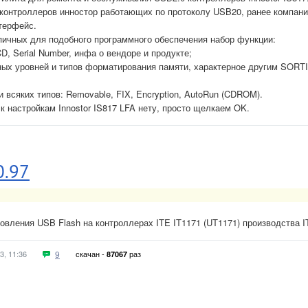
 контроллеров инностор работающих по протоколу USB20, ранее компан
терфейс.
пичных для подобного программного обеспечения набор функции:
D, Serial Number, инфа о вендоре и продукте;
ных уровней и типов форматирования памяти, характерное другим SORT
и всяких типов: Removable, FIX, Encryption, AutoRun (CDROM).
к настройкам Innostor IS817 LFA нету, просто щелкаем OK.
0.97
овления USB Flash на контроллерах ITE IT1171 (UT1171) производства I
3, 11:36
9
скачан -
раз
87067