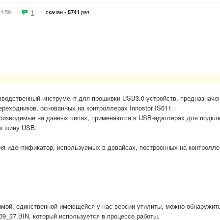
14:59
1
скачан -
раз
5741
изводственный инструмент для прошивки USB3.0-устройств, предназначе
ереходников, основанных на контроллерах Innostor IS611.
роизводимые на данных чипах, применяются в USB-адаптерах для подкл
ез шину USB.
я идентификатор, используемых в девайсах, построенных на контролле
аммой, единственной имеющейся у нас версии утилиты, можно обнаружит
9_37.BIN, который используется в процессе работы.