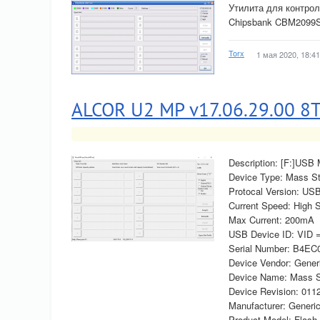
Утилита для контро
Chipsbank CBM2099
Torx
1 мая 2020, 18:41
ALCOR U2 MP v17.06.29.00 8
Description: [F:]USB
Device Type: Mass S
Protocal Version: US
Current Speed: High 
Max Current: 200mA
USB Device ID: VID 
Serial Number: B4EC
Device Vendor: Gener
Device Name: Mass S
Device Revision: 011
Manufacturer: Generi
Product Model: Flash