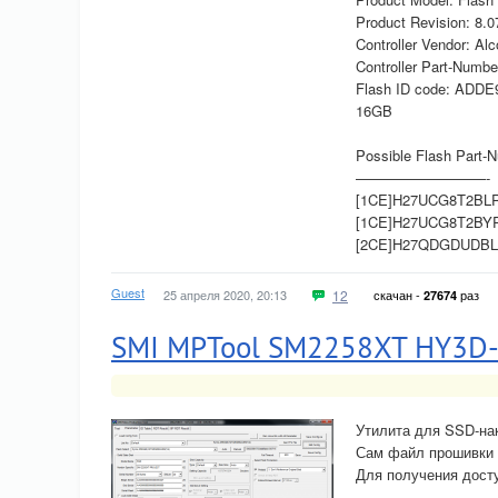
Product Revision: 8.0
Controller Vendor: Alc
Controller Part-Num
Flash ID code: ADDE
16GB
Possible Flash Part-
—————————-
[1CE]H27UCG8T2BLR x
[1CE]H27UCG8T2BYR x
[2CE]H27QDGDUDBLR 
Guest
25 апреля 2020, 20:13
12
скачан -
раз
27674
SMI MPTool SM2258XT HY3D
Утилита для SSD-на
Сам файл прошивки л
Для получения досту