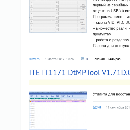
первый из серийных
акцент на USB3.0 ин
Программа имеет ти
– смена VID, PID, BC
– множество различ
продуктам;
– работа с разделам
Пароля для доступа 
qwezxc
1 марта 2017, 10:56
0
скачан -
раз
3445
ITE IT1171 DtMPTool V1.71D.
Утилита для восстан
Smyg
11 сентября 201