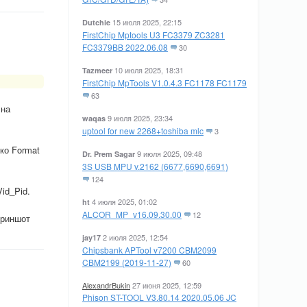
15 июля 2025, 22:15
Dutchie
FirstChip Mptools U3 FC3379 ZC3281
FC3379BB 2022.06.08
30
10 июля 2025, 18:31
Tazmeer
FirstChip MpTools V1.0.4.3 FC1178 FC1179
63
 на
9 июля 2025, 23:34
waqas
uptool for new 2268+toshiba mlc
3
ко Format
9 июля 2025, 09:48
Dr. Prem Sagar
3S USB MPU v.2162 (6677,6690,6691)
124
id_Pid.
4 июля 2025, 01:02
ht
ALCOR_MP_v16.09.30.00
12
криншот
2 июля 2025, 12:54
jay17
Chipsbank APTool v7200 CBM2099
CBM2199 (2019-11-27)
60
AlexandrBukin
27 июня 2025, 12:59
Phison ST-TOOL V3.80.14 2020.05.06 JC