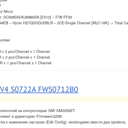
7
or Micro
ber: SC908SN/AU6989SN [E512] – F/W FF00
94EB – Hynix H27QDGDUDBLR – 2CE/Single Channel [MLC-16K] -> Total Ca
Number
 2 pcs/Channel x 1 Channel
 2 pcs/Channel x 1 Channel
x 1 pcs/Channel x 1 Channel
-V4 S0722A FWS0712B0
копителей на контроллерах SMI SM2258XT.
ежит в директории \Firmware\2258\
па к изменению настроек (Edit Config), необходимо ввести два пробела.