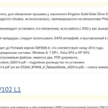
ита, для обновления прошивки у накопителя Kingston Solid-State Drive
другого объёма, не выпускалась), производящегося на контроллере Phi
рекомендует установить это обновление, если работа с SSD у вас вызыва
я процедуры, следует использовать SATA-интерфейс и выставленный 
ит до Firmware версии S8FM06.9, что соответствует концу 2013 года.
рационные системы: Windows 8, 7 SP1, Vista SP2 и XP SP3.
 исполняемым файлом, имеются два .PDF-документа:
edure_022014.pdf – подробное руководство по установке.
4.pdf (он же SS200_8FM06_9_ReleaseNotes_022514.pdf) – список измен
V102 L1
илита для ремонта и обслуживания USB2.0-контроллеров Innostor IS817