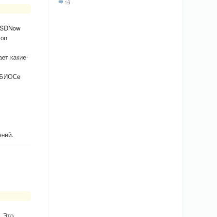
16
 SSDNow
son
ет какие-
в БИОСе
ений.
. Это