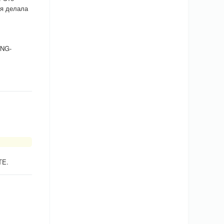
ия делала
ING-
TE.