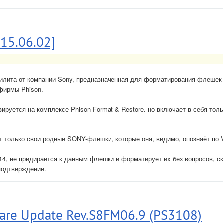
015.06.02]
тилита от компании Sony, предназначенная для форматирования флешек
фирмы Phison.
зируется на комплексе Phison Format & Restore, но включает в себя толь
т только свои родные SONY-флешки, которые она, видимо, опознаёт по V
14, не придирается к данным флешки и форматирует их без вопросов, с
подтверждение.
are Update Rev.S8FM06.9 (PS3108)