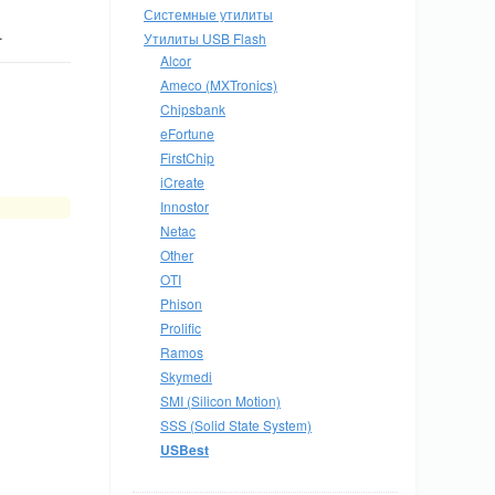
Системные утилиты
.
Утилиты USB Flash
Alcor
Ameco (MXTronics)
Chipsbank
eFortune
FirstChip
iCreate
Innostor
Netac
Other
OTI
Phison
Prolific
Ramos
Skymedi
SMI (Silicon Motion)
SSS (Solid State System)
USBest