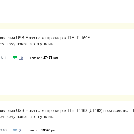
овления USB Flash на контроллерах ITE IT1169E.
м, кому помогла эта утилита.
09:11
10
скачан -
раз
27471
овления USB Flash на контроллерах ITE IT1162 (UT162) производства IT
м, кому помогла эта утилита.
09:09
0
скачан -
раз
13526