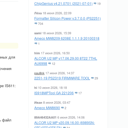
ChipGenius v4.21.0701 (2021-07-01)
19
18 июня 2026, 22:09
Лёха
Formatter Silicon Power v.3.7.0.0 (PS2251)
704
18 июня 2026, 15:39
sami
Ameco MW8209 6208E 1.1.1.9 20100318
1
17 июня 2026, 16:50
him
нных для
ALCOR U2 MP v17.06.29.00 8T22 7THL
AU6998
12
ючения
paullink
17 июня 2026, 14:37
2251-19 PS2319 FIRMWARE TOOL
29
ре IS611:
10 июня 2026, 18:18
hi
IS918MPTool GA 221206
17
8 июня 2026, 03:47
Иван
Ameco MW8690
2
6 июня 2026, 14:06
89A46432AA01
ь файл
ALCOR U2 MP v20.09.16.00 (6989SN-
GTC/GTD/GTE/TA)
34