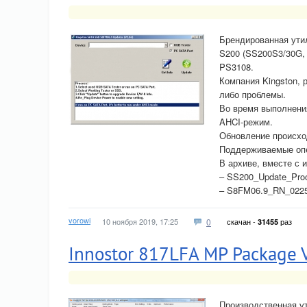
Брендированная утил
S200 (SS200S3/30G, 
PS3108.
Компания Kingston, 
либо проблемы.
Во время выполнени
AHCI-режим.
Обновление происход
Поддерживаемые опе
В архиве, вместе с
– SS200_Update_Proc
– S8FM06.9_RN_02251
vorowi
10 ноября 2019, 17:25
0
скачан -
раз
31455
Innostor 817LFA MP Package 
Производственная ут