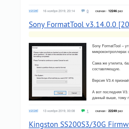
vorowi
16 ноября 2019, 20:14
0
скачан -
раз
12246
Sony FormatTool v3.14.0.0 [2
Sony FormatTool – у
микроконтроллерах 
Сама же утилита, ба
составляющую.
Версия V3.4 признаё
А вот последняя V3.
данный выше, тому 
vorowi
13 ноября 2019, 00:08
1
скачан -
раз
22249
Kingston SS200S3/30G Firmw