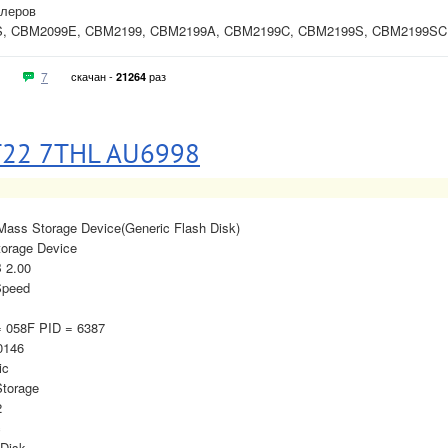
ллеров
S, CBM2099E, CBM2199, CBM2199A, CBM2199C, CBM2199S, CBM2199SC
7
скачан -
раз
21264
T22 7THL AU6998
 Mass Storage Device(Generic Flash Disk)
torage Device
B 2.00
Speed
= 058F PID = 6387
0146
ic
torage
2
c
 Disk