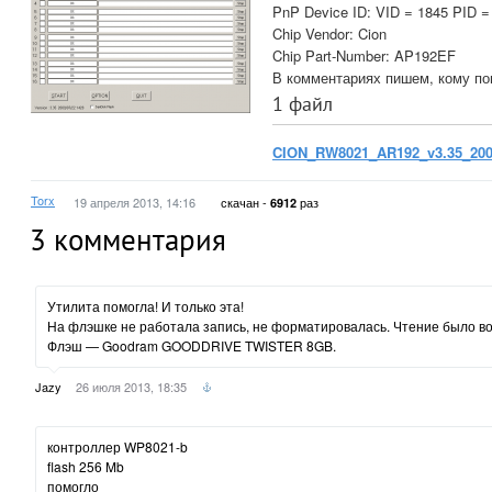
PnP Device ID: VID = 1845 PID =
Chip Vendor: Cion
Chip Part-Number: AP192EF
В комментариях пишем, кому по
1 файл
CION_RW8021_AR192_v3.35_2009
Torx
19 апреля 2013, 14:16
скачан -
раз
6912
3
комментария
Утилита помогла! И только эта!
На флэшке не работала запись, не форматировалась. Чтение было в
Флэш — Goodram GOODDRIVE TWISTER 8GB.
Jazy
26 июля 2013, 18:35
контроллер WP8021-b
flash 256 Mb
помогло