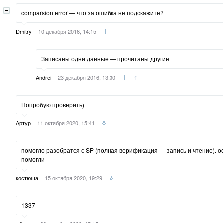
comparsion error — что за ошибка не подскажите?
Dmitry
10 декабря 2016, 14:15
Записаны одни данные — прочитаны другие
Andrei
23 декабря 2016, 13:30
↑
Попробую проверить)
Артур
11 октября 2020, 15:41
помогло разобратся с SP (полная верификация — запись и чтение). о
помогли
костюша
15 октября 2020, 19:29
1337