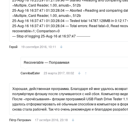
«Multiple, Card Reader, 1.00, amusb», 512b
25-Aug-16 16:37:47 i 01:33:28.04 — Aborted «Reading and comparing dat
«Multiple, Card Reader, 1.00, amusb», 512b
25-Aug-16 16:37:47 i 01:33:28.04 — Tested total 14787.128MB in 0:12:17
25-Aug-16 16:37:47 i 01:33:28.04 — Total errors: Read fatal=0, Read recov
recoverable=1; Comparison=0
— Stop of logging 25-Aug-16 at 16:37:47 ------------
Герой
19 сентября 2016, 10:11
Recoverable — Поправимая
CannibalEater
23 марта 2017, 00:02
↑
Хорошая, действенная программа. Благодаря ей мне удалось возврат
полумёртвую флэшку после случившегося с ней сбоя. Компьютер видел 
После «прочёсывания» флэшки программой USB Flash Drive Tester 1.
удалось отформатировать её обычным способом в компьютере в форм
снова стала рабочей. Так что очень рекомендую и благодарю разрабо
Пётр Петрович
17 октября 2016, 23:18