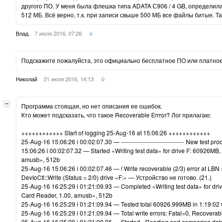
другого ПО. У меня была флешка типа ADATA С906 / 4 GB, определилас
512 МБ. Всё верно, т.к. при записи свыше 500 МБ все файлы битые. Та
Влад
7 июля 2016, 07:26
Подскажите пожалуйста, это официально бесплатное ПО или платно
Николай
21 июля 2016, 14:13
Программа стоящая, но нет описания ее ошибок.
Кто может подсказать, что такое Recoverable Errror? Лог прилагаю:
++++++++++++ Start of logging 25-Aug-16 at 15:06:26 ++++++++++++
25-Aug-16 15:06:26 i 00:02:07.30 — -------------------------------- New test 
15:06:26 i 00:02:07.32 — Started «Writing test data» for drive F: 60926MB,
amusb», 512b
25-Aug-16 15:06:26 i 00:02:07.46 — ! Write recoverable (2/3) error at LBN
DevIoCtl::Write (Status = 2/0) drive «F:» — Устройство не готово. (21.)
25-Aug-16 16:25:29 i 01:21:09.93 — Completed «Writing test data» for dri
Card Reader, 1.00, amusb», 512b
25-Aug-16 16:25:29 i 01:21:09.94 — Tested total 60926.999MB in 1:19:02
25-Aug-16 16:25:29 i 01:21:09.94 — Total write errors: Fatal=0, Recovera
25-Aug-16 16:25:29 i 01:21:09.96 — Started «Reading and comparing data