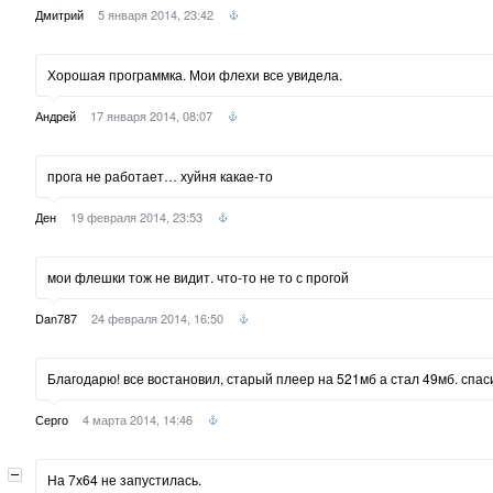
Дмитрий
5 января 2014, 23:42
Хорошая программка. Мои флехи все увидела.
Андрей
17 января 2014, 08:07
прога не работает… хуйня какае-то
Ден
19 февраля 2014, 23:53
мои флешки тож не видит. что-то не то с прогой
Dan787
24 февраля 2014, 16:50
Благодарю! все востановил, старый плеер на 521мб а стал 49мб. спас
Серго
4 марта 2014, 14:46
На 7х64 не запустилась.