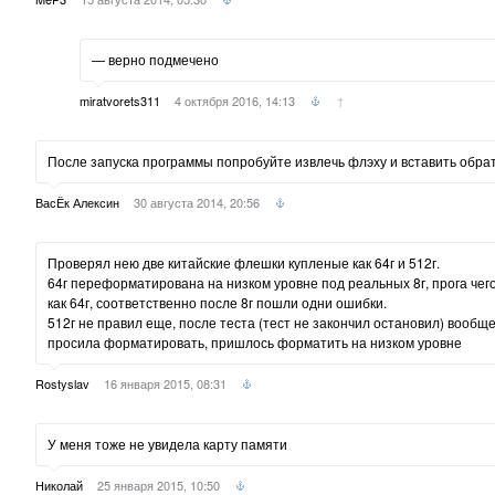
— верно подмечено
miratvorets311
4 октября 2016, 14:13
↑
После запуска программы попробуйте извлечь флэху и вставить обрат
ВасЁк Алексин
30 августа 2014, 20:56
Проверял нею две китайские флешки купленые как 64г и 512г.
64г переформатирована на низком уровне под реальных 8г, прога чег
как 64г, соответственно после 8г пошли одни ошибки.
512г не правил еще, после теста (тест не закончил остановил) вообщ
просила форматировать, пришлось форматить на низком уровне
Rostyslav
16 января 2015, 08:31
У меня тоже не увидела карту памяти
Николай
25 января 2015, 10:50