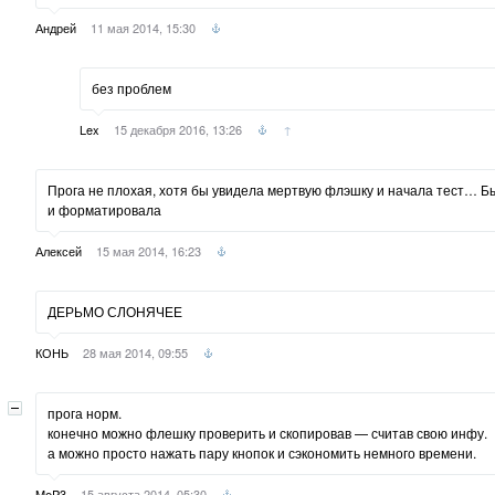
Андрей
11 мая 2014, 15:30
без проблем
Lex
15 декабря 2016, 13:26
↑
Прога не плохая, хотя бы увидела мертвую флэшку и начала тест… Бы
и форматировала
Алексей
15 мая 2014, 16:23
ДЕРЬМО СЛОНЯЧЕЕ
КОНЬ
28 мая 2014, 09:55
прога норм.
конечно можно флешку проверить и скопировав — считав свою инфу.
а можно просто нажать пару кнопок и сэкономить немного времени.
MeP3
15 августа 2014, 05:30