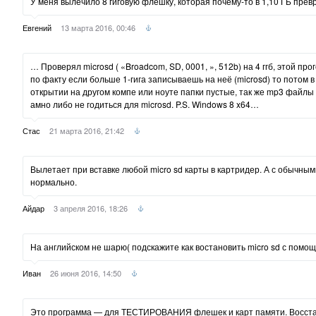
У меня вылечило 8 гиговую флешку, которая почему-то в 1,10 ГБ прев
Евгений
13 марта 2016, 00:46
… Проверял microsd ( «Broadcom, SD, 0001, », 512b) на 4 ггб, этой про
по факту если больше 1-гига записываешь на неё (microsd) то потом 
открытии на другом компе или ноуте папки пустые, так же mp3 файлы 
амно либо не годиться для microsd. P.S. Windows 8 x64…
Стас
21 марта 2016, 21:42
Вылетает при вставке любой micro sd карты в картридер. А с обычн
нормально.
Айдар
3 апреля 2016, 18:26
На английском не шарю( подскажите как востановить micro sd с помо
Иван
26 июня 2016, 14:50
Это программа — для ТЕСТИРОВАНИЯ флешек и карт памяти. Восст