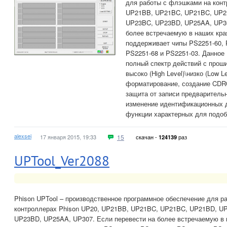
для работы с флэшками на конт
UP21BB, UP21BC, UP21BC, UP2
UP23BC, UP23BD, UP25AA, UP30
более встречаемую в наших края
поддерживает чипы PS2251-60, 
PS2251-68 и PS2251-03. Данное
полный спектр действий с проши
высоко (High Level)\низко (Low L
форматирование, создание CDRO
защита от записи предваритель
изменение идентификационных 
функции характерных для подоб
alexsei
17 января 2015, 19:33
15
скачан -
раз
124139
UPTool_Ver2088
Phison UPTool – производственное программное обеспечение для р
контроллерах Phison UP20, UP21BB, UP21BC, UP21BC, UP21BD, U
UP23BD, UP25AA, UP307. Если перевести на более встречаемую в н