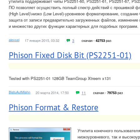
утилита поддерживает чипы PS2251-60, PS2251-61, PS2251-67, PS2
ПО позволяет осуществить полный спектр действий с прошивкой фл
(High Level)\низко (Low Level)-уровневое форматирование, создание
защита от записи предварительно загруженных файлов, изменение
и множество других функции характерных для подобных программ.
alexsei
17 января 2015, 03:32
3
скачан -
раз
42753
Phison Fixed Disk Bit (PS2251-01)
Tested with PS2251-01 128GB TeamGroup Xtreem x131
BiatuAutMiahn
20 марта 2014, 17:50
11
скачан -
раз
79753
Phison Format & Restore
Утилита конечного пользователя
низкоуровневого, так и высокоур