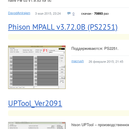
have Fw 03 v1.9.53 for tlc
DavodAmirajam
3 мая 2015, 23:24
0
скачан -
раз
70893
Phison MPALL v3.72.0B (PS2251)
Поддерживаются: PS2251.
macrush
26 февраля 2015, 21:45
UPTool_Ver2091
hison UPTool – производственн