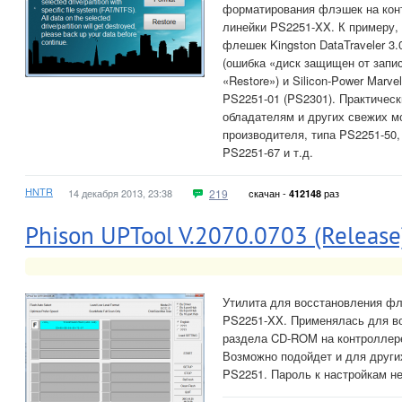
форматирования флэшек на кон
линейки PS2251-XX. К примеру,
флешек Kingston DataTraveler 3
(ошибка «диск защищен от запи
«Restore») и Silicon-Power Marv
PS2251-01 (PS2301). Практическ
обладателям и других свежих м
производителя, типа PS2251-50,
PS2251-67 и т.д.
HNTR
14 декабря 2013, 23:38
219
скачан -
раз
412148
Phison UPTool V.2070.0703 (Release
Утилита для восстановления фл
PS2251-XX. Применялась для во
раздела CD-ROM на контроллере
Возможно подойдет и для други
PS2251. Пароль к настройкам не