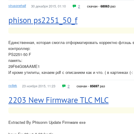
virusonehalf
30 декабря 2015, 01:10
2
скачан -
раз
68063
phison ps2251_50_f
Единственная, которая смогла отформатировать корректно флэшь si
контроллер:
PS2251-50 F
память:
29F64G08AAME1
И кроме утилиты, качаем pdf с описанием как и что. ( в картинках (-: 
nvitek
23 ноября 2015, 11:23
2
скачан -
раз
85697
2203 New Firmware TLC MLC
Extracted By Phisonm Update Firmware exe