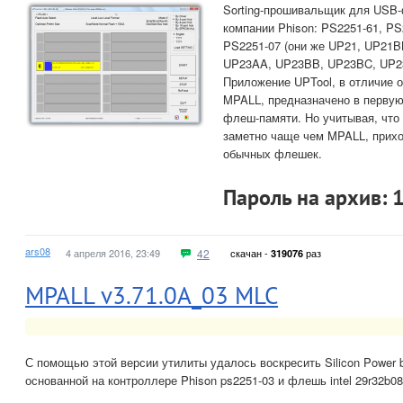
Sorting-прошивальщик для USB-
компании Phison: PS2251-61, PS
PS2251-07 (они же UP21, UP21
UP23AA, UP23BB, UP23BC, UP2
Приложение UPTool, в отличие о
MPALL, предназначено в первую
флеш-памяти. Но учитывая, что 
заметно чаще чем MPALL, прихо
обычных флешек.
Пароль на архив: 
ars08
4 апреля 2016, 23:49
42
скачан -
раз
319076
MPALL v3.71.0A_03 MLC
С помощью этой версии утилиты удалось воскресить Silicon Power b
основанной на контроллере Phison ps2251-03 и флешь intel 29r32b