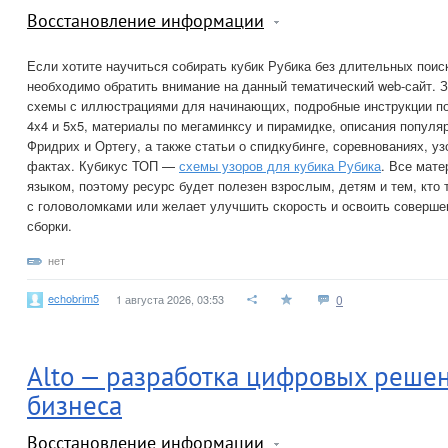
Восстановление информации
Если хотите научиться собирать кубик Рубика без длительных пои
необходимо обратить внимание на данный тематический web-сайт. 
схемы с иллюстрациями для начинающих, подробные инструкции по 
4х4 и 5х5, материалы по мегаминксу и пирамидке, описания популя
Фридрих и Ортегу, а также статьи о спидкубинге, соревнованиях, у
фактах. Кубикус ТОП —
схемы узоров для кубика Рубика
. Все мат
языком, поэтому ресурс будет полезен взрослым, детям и тем, кто 
с головоломками или желает улучшить скорость и освоить соверше
сборки.
нет
echobrim5
1 августа 2026, 03:53
0
Alto — разработка цифровых реше
бизнеса
Восстановление информации