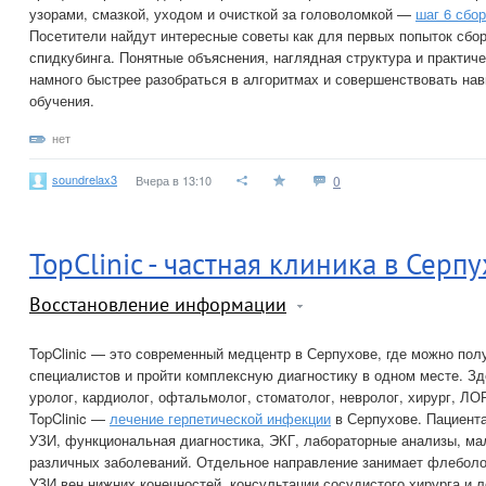
узорами, смазкой, уходом и очисткой за головоломкой —
шаг 6 сбор
Посетители найдут интересные советы как для первых попыток сбор
спидкубинга. Понятные объяснения, наглядная структура и практич
намного быстрее разобраться в алгоритмах и совершенствовать на
обучения.
нет
soundrelax3
Вчера в 13:10
0
TopClinic - частная клиника в Серп
Восстановление информации
TopClinic — это современный медцентр в Серпухове, где можно пол
специалистов и пройти комплексную диагностику в одном месте. Зд
уролог, кардиолог, офтальмолог, стоматолог, невролог, хирург, ЛОР
TopClinic —
лечение герпетической инфекции
в Серпухове. Пациент
УЗИ, функциональная диагностика, ЭКГ, лабораторные анализы, ма
различных заболеваний. Отдельное направление занимает флеболо
УЗИ вен нижних конечностей, консультации сосудистого хирурга и 