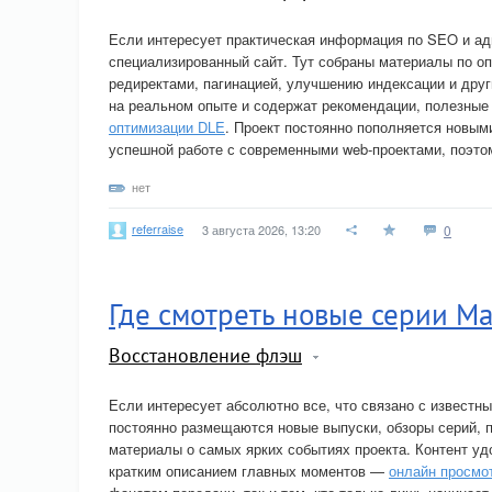
Если интересует практическая информация по SEO и адм
специализированный сайт. Тут собраны материалы по о
редиректами, пагинацией, улучшению индексации и друг
на реальном опыте и содержат рекомендации, полезны
оптимизации DLE
. Проект постоянно пополняется новы
успешной работе с современными web-проектами, поэт
нет
referraise
3 августа 2026, 13:20
0
Где смотреть новые серии 
Восстановление флэш
Если интересует абсолютно все, что связано с извест
постоянно размещаются новые выпуски, обзоры серий, п
материалы о самых ярких событиях проекта. Контент уд
кратким описанием главных моментов —
онлайн просмо