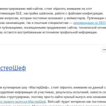
инистрированию web-сайтов, стоит обратить внимание на этот
птимизации DLE, настройке шаблонов, работе с файлами конфигурации,
им вопросам, которые постоянно возникают у вебмастеров. Публикации 
е как начинающим, так и опытным специалистам —
рекомендации по SEO
ми публикациями, посвященными продвижению сайтов, технической оптим
ому остается востребованным источником профильной информации.
МастерШеф
ным кулинарным шоу «МастерШеф», стоит обратить внимание на данный с
одробная информация об участниках, результаты испытаний, новости се
обно структурирован, поэтому просто найти нужный выпуск или ознакоми
тр первого выпуска МастерШеф
. Веб-сайт будет интересен как постоянн