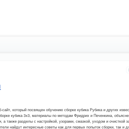
я
-сайт, который посвящен обучению сборке кубика Рубика и других изве
борке кубика 3х3, материалы по методам Фридрих и Печенкина, объясне
, а также разделы с настройкой, узорами, смазкой, уходом и очисткой з
ители найдут интересные советы как для первых попыток сборки, так и д