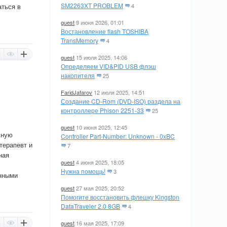
SM2263XT PROBLEM
аться в
4
guest
9 июня 2026, 01:01
Востановление flash TOSHIBA
TransMemory
4
guest
15 июля 2025, 14:06
Определяем VID&PID USB флэш
накопителя
25
FaridJafarov
12 июля 2025, 14:51
Создание CD-Rom (DVD-ISO) раздела на
контроллере Phison 2251-33
25
guest
10 июня 2025, 12:45
сную
Controller Part-Number: Unknown - 0xBC
терапевт и
7
ная
guest
4 июня 2025, 18:05
Нужна помощь!
3
енными
guest
27 мая 2025, 20:52
Помогите восстановить флешку Kingston
DataTraveler 2.0 8GB
4
guest
16 мая 2025, 17:09