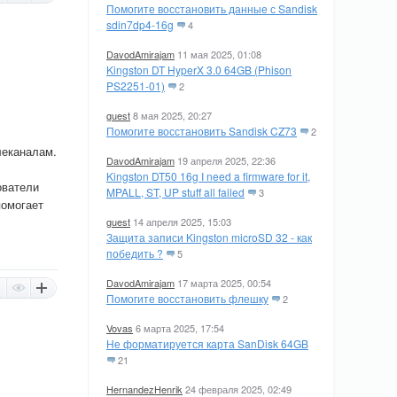
Помогите восстановить данные с Sandisk
sdin7dp4-16g
4
DavodAmirajam
11 мая 2025, 01:08
Kingston DT HyperX 3.0 64GB (Phison
PS2251-01)
2
guest
8 мая 2025, 20:27
Помогите восстановить Sandisk CZ73
2
леканалам.
DavodAmirajam
19 апреля 2025, 22:36
Kingston DT50 16g I need a firmware for it,
ователи
MPALL, ST, UP stuff all failed
3
помогает
guest
14 апреля 2025, 15:03
Защита записи Kingston microSD 32 - как
победить ?
5
DavodAmirajam
17 марта 2025, 00:54
Помогите восстановить флешку
2
Vovas
6 марта 2025, 17:54
Не форматируется карта SanDisk 64GB
21
HernandezHenrik
24 февраля 2025, 02:49