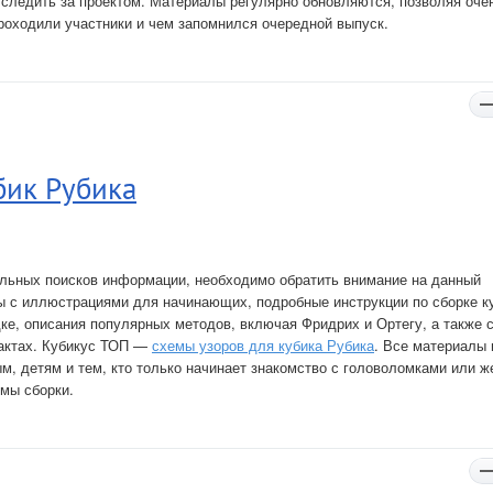
т следить за проектом. Материалы регулярно обновляются, позволяя оче
проходили участники и чем запомнился очередной выпуск.
бик Рубика
тельных поисков информации, необходимо обратить внимание на данный
ы с иллюстрациями для начинающих, подробные инструкции по сборке к
дке, описания популярных методов, включая Фридрих и Ортегу, а также с
фактах. Кубикус ТОП —
схемы узоров для кубика Рубика
. Все материалы
м, детям и тем, кто только начинает знакомство с головоломками или ж
мы сборки.