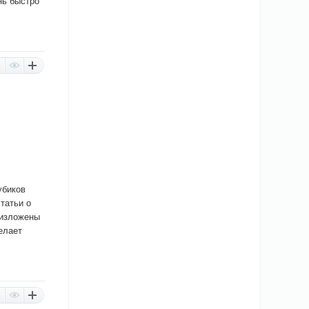
нь быстро
убиков
татьи о
 изложены
елает