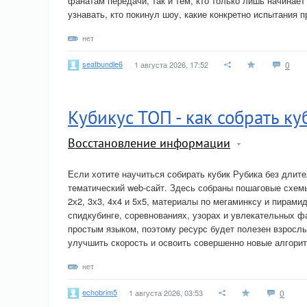
фанатам передачи, так и тем, кто только лишь начинае
узнавать, кто покинул шоу, какие конкретно испытания 
нет
seatbundle6
1 августа 2026, 17:52
0
Кубикус ТОП - как собрать ку
Восстановление информации
Если хотите научиться собирать кубик Рубика без дли
тематический web-сайт. Здесь собраны пошаговые схем
2х2, 3х3, 4х4 и 5х5, материалы по мегаминксу и пирами
спидкубинге, соревнованиях, узорах и увлекательных 
простым языком, поэтому ресурс будет полезен взрослы
улучшить скорость и освоить совершенно новые алгорит
нет
echobrim5
1 августа 2026, 03:53
0