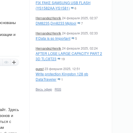
FIX FAKE SAMSUNG USB FLASH
(YS1582AA-YS1581)
6
HernandezHenrik
24 февраля 2025, 02:37
основаны
DM8235,Dm8233 Mptool
7
HernandezHenrik
24 февраля 2025, 02:33
изации и
If Data is so Important
5
HernandezHenrik
24 февраля 2025, 02:24
AFTER LOSE LARGE CAPACITY PART 2
3D TLC8T23
19
guest
23 февраля 2025, 12:51
Write protection Kingston 128 gb
DataTraveler
1
Весь эфир
·
RSS
айт. Здесь
зонов и
ться с
ым