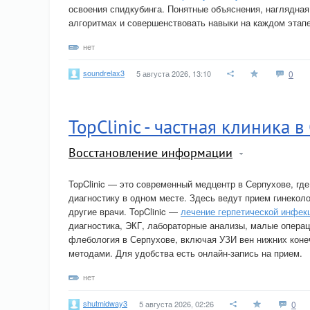
освоения спидкубинга. Понятные объяснения, наглядная
алгоритмах и совершенствовать навыки на каждом этапе
нет
soundrelax3
5 августа 2026, 13:10
0
TopClinic - частная клиника 
Восстановление информации
TopClinic — это современный медцентр в Серпухове, гд
диагностику в одном месте. Здесь ведут прием гинеколо
другие врачи. TopClinic —
лечение герпетической инфек
диагностика, ЭКГ, лабораторные анализы, малые опера
флебология в Серпухове, включая УЗИ вен нижних конеч
методами. Для удобства есть онлайн-запись на прием.
нет
shutmidway3
5 августа 2026, 02:26
0