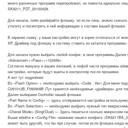
много различных программ перепробовал, но помогла идеально ли
SK6211_PDT_20100428.
Для начала, либо разбирайте флешку, но если лень, можно скачат
утилиту и посмотреть в ней информацию о составе вашей флешки.
В заранее скажу, у ваши настройки могут в корне отличаться от мои
XP. Драйвер под флешку в систему ставить из каталога програм
Для начала нужно выбрать любой конфиг, в окне программы.Далее 
«Advanced»>«Pass»>«123456».
Согласно мануалу и ваших желаний, в лефой части программы вби
настройки, которые будут вшиты в контроллер после прошивки.
А вот тут подробнее:
Во «Flash Option» > необходимо выбрать «Code . Ver» Для меня по
C091012B_F090909B (Тут хранятся необходимые «драйвера» для тип
Далее выбираем Controller нашей флешки.
«Part Name in Config» — здесь отображается настройка используем
Во «Flash Selection» — необходимо выбрать нужный тип микросхем
«Chanel Mode» (Singl/Dual) — Здесь пишеться сколько микросхем па
Выше вбейте в «Config File» название нашего конфига «SK6211BA
может быть другой), что бы при случае, потом если флешка когда н