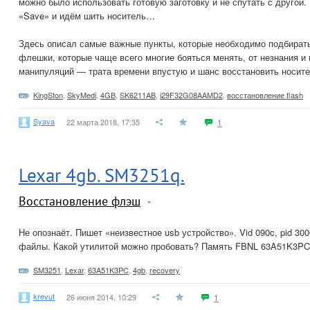
можно было использовать готовую заготовку и не спутать с другой.
«Save» и идём шить носитель…
Здесь описал самые важные пункты, которые необходимо подбират
флешки, которые чаще всего многие бояться менять, от незнания и
манипуляций — трата времени впустую и шанс восстановить носите
KingSton
,
SkyMedi
,
4GB
,
SK6211AB
,
i29F32G08AAMD2
,
восстановление flash
Syava
22 марта 2018, 17:35
1
Lexar 4gb. SM3251q.
Восстановление флэш
Не опознаёт. Пишет «неизвестное usb устройство». Vid 090c, pid 30
файлы. Какой утилитой можно пробовать? Память FBNL 63A51K3PC
SM3251
,
Lexar
,
63A51K3PC
,
4gb
,
recovery
krevut
26 июня 2014, 10:29
1