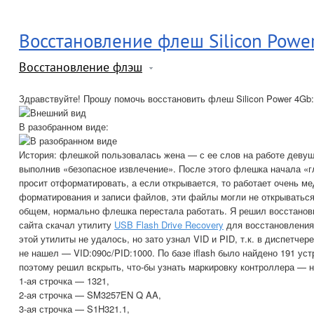
Восстановление флеш Silicon Powe
Восстановление флэш
Здравствуйте! Прошу помочь восстановить флеш Silicon Power 4Gb:
В разобранном виде:
История: флешкой пользовалась жена — с ее слов на работе деву
выполнив «безопасное извлечение». После этого флешка начала «
просит отформатировать, а если открывается, то работает очень м
форматирования и записи файлов, эти файлы могли не открываться
общем, нормально флешка перестала работать. Я решил восстанов
сайта скачал утилиту
USB Flash Drive Recovery
для восстановления
этой утилиты не удалось, но зато узнал VID и PID, т.к. в диспетчер
не нашел — VID:090c/PID:1000. По базе iflash было найдено 191 уст
поэтому решил вскрыть, что-бы узнать маркировку контроллера — н
1-ая строчка — 1321,
2-ая строчка — SM3257EN Q AA,
3-ая строчка — S1H321.1,