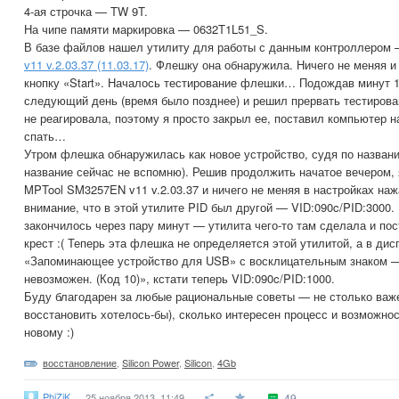
4-ая строчка — TW 9T.
На чипе памяти маркировка — 0632T1L51_S.
В базе файлов нашел утилиту для работы с данным контроллером
v11 v.2.03.37 (11.03.17)
. Флешку она обнаружила. Ничего не меняя и
кнопку «Start». Началось тестирование флешки… Подождав минут 
следующий день (время было позднее) и решил прервать тестиров
не реагировала, поэтому я просто закрыл ее, поставил компьютер 
спать…
Утром флешка обнаружилась как новое устройство, судя по назван
название сейчас не вспомню). Решив продолжить начатое вечером, 
MPTool SM3257EN v11 v.2.03.37 и ничего не меняя в настройках наж
внимание, что в этой утилите PID был другой — VID:090c/PID:3000. 
закончилось через пару минут — утилита чего-то там сделала и по
крест :( Теперь эта флешка не определяется этой утилитой, а в дис
«Запоминающее устройство для USB» с восклицательным знаком — 
невозможен. (Код 10)», кстати теперь VID:090c/PID:1000.
Буду благодарен за любые рациональные советы — не столько важе
восстановить хотелось-бы), сколько интересен процесс и возможнос
новому :)
восстановление
,
Silicon Power
,
Silicon
,
4Gb
PhiZiK
25 ноября 2013, 11:49
49