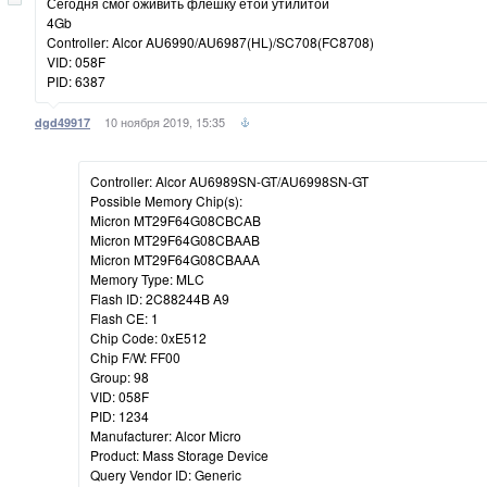
Сегодня смог оживить флешку етой утилитой
4Gb
Controller: Alcor AU6990/AU6987(HL)/SC708(FC8708)
VID: 058F
PID: 6387
10 ноября 2019, 15:35
dgd49917
Controller: Alcor AU6989SN-GT/AU6998SN-GT
Possible Memory Chip(s):
Micron MT29F64G08CBCAB
Micron MT29F64G08CBAAB
Micron MT29F64G08CBAAA
Memory Type: MLC
Flash ID: 2C88244B A9
Flash CE: 1
Chip Code: 0xE512
Chip F/W: FF00
Group: 98
VID: 058F
PID: 1234
Manufacturer: Alcor Micro
Product: Mass Storage Device
Query Vendor ID: Generic