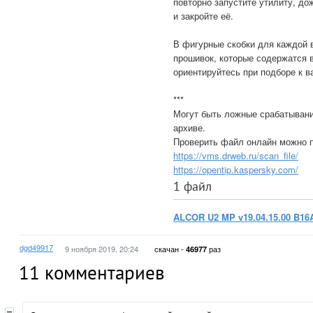
повторно запустите утилиту, до
и закройте её.
В фигурные скобки для каждой в
прошивок, которые содержатся в
ориентируйтесь при подборе к 
***
Могут быть ложные срабатывани
архиве.
Проверить файл онлайн можно 
https://vms.drweb.ru/scan_file/
https://opentip.kaspersky.com/
1 файл
ALCOR U2 MP v19.04.15.00 B16
dgd49917
9 ноября 2019, 20:24
скачан -
раз
46977
11
комментариев