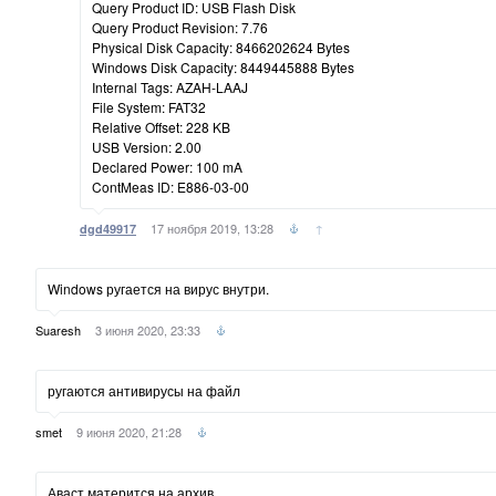
Query Product ID: USB Flash Disk
Query Product Revision: 7.76
Physical Disk Capacity: 8466202624 Bytes
Windows Disk Capacity: 8449445888 Bytes
Internal Tags: AZAH-LAAJ
File System: FAT32
Relative Offset: 228 KB
USB Version: 2.00
Declared Power: 100 mA
ContMeas ID: E886-03-00
17 ноября 2019, 13:28
↑
dgd49917
Windows ругается на вирус внутри.
Suaresh
3 июня 2020, 23:33
ругаются антивирусы на файл
smet
9 июня 2020, 21:28
Аваст матерится на архив.