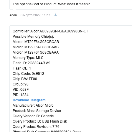
The options Sort or Product. What does it mean?
Anon
8 марта 2022, 11:57
Controller: Alcor AU6989SN-GT/AU6998SN-GT
Possible Memory Chip(s):
Micron MT29F64G08CBCAB
Micron MT29F64G08CBAAB
Micron MT29F64G08CBAAA
Memory Type: MLC
Flash ID: 2C88244B A9
Flash CE: 1
Chip Code: 0xE512
Chip F/W: FF00
Group: 98
VID: 058F
PID: 1234
Download
Telegram
Manufacturer: Alcor Micro
Product: Mass Storage Device
Query Vendor ID: Generic
Query Product ID: USB Flash Disk
Query Product Revision: 7.76
Physical Disk Capacity: 8466202624 Bytes