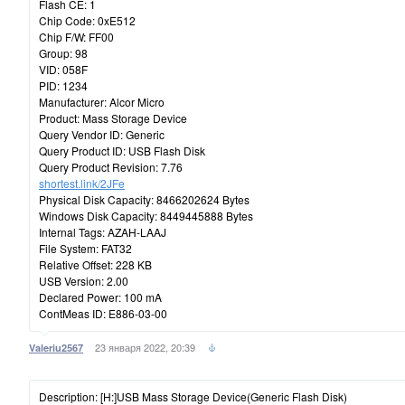
Flash CE: 1
Chip Code: 0xE512
Chip F/W: FF00
Group: 98
VID: 058F
PID: 1234
Manufacturer: Alcor Micro
Product: Mass Storage Device
Query Vendor ID: Generic
Query Product ID: USB Flash Disk
Query Product Revision: 7.76
shortest.link/2JFe
Physical Disk Capacity: 8466202624 Bytes
Windows Disk Capacity: 8449445888 Bytes
Internal Tags: AZAH-LAAJ
File System: FAT32
Relative Offset: 228 KB
USB Version: 2.00
Declared Power: 100 mA
ContMeas ID: E886-03-00
23 января 2022, 20:39
Valeriu2567
Description: [H:]USB Mass Storage Device(Generic Flash Disk)