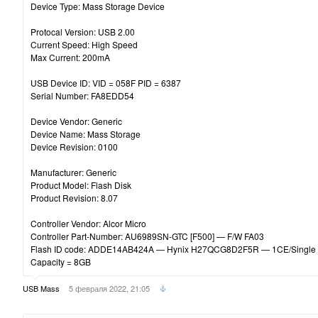
Device Type: Mass Storage Device
Protocal Version: USB 2.00
Current Speed: High Speed
Max Current: 200mA
USB Device ID: VID = 058F PID = 6387
Serial Number: FA8EDD54
Device Vendor: Generic
Device Name: Mass Storage
Device Revision: 0100
Manufacturer: Generic
Product Model: Flash Disk
Product Revision: 8.07
Controller Vendor: Alcor Micro
Controller Part-Number: AU6989SN-GTC [F500] — F/W FA03
Flash ID code: ADDE14AB424A — Hynix H27QCG8D2F5R — 1CE/Single Ch
Capacity = 8GB
USB Mass
5 февраля 2022, 21:05