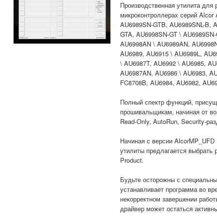
Производственная утилита для 
микроконтроллерах серий Alcor
AU6989SN-GTB, AU6989SNL-B, 
GTA, AU6998SN-GT \ AU6989SN-
AU6998AN \ AU6989AN, AU6998N
AU6989, AU6915 \ AU6989L, AU6
\ AU6987T, AU6992 \ AU6985, AU
AU6987AN, AU6986 \ AU6983, A
FC8708B, AU6984, AU6982, AU69
Полный спектр функций, прису
прошивальщикам, начиная от во
Read-Only, AutoRun, Security-р
Начиная с версии AlcorMP_UFD 1
утилиты предлагается выбрать р
Product.
Будьте осторожны с специальны
устанавливает программа во вр
некорректном завершении работ
драйвер может остаться активн