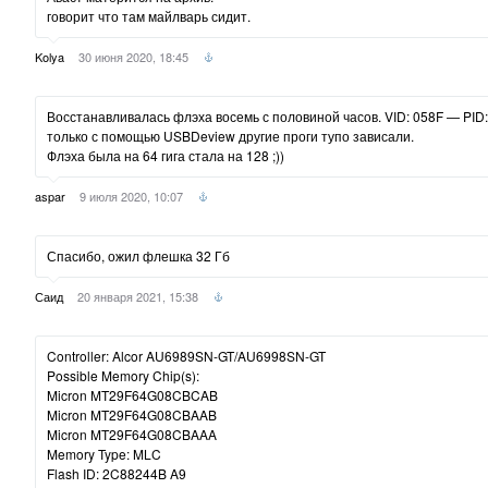
говорит что там майлварь сидит.
Kolya
30 июня 2020, 18:45
Восстанавливалась флэха восемь с половиной часов. VID: 058F — PID
только с помощью USBDeview другие проги тупо зависали.
Флэха была на 64 гига стала на 128 ;))
aspar
9 июля 2020, 10:07
Спасибо, ожил флешка 32 Гб
Саид
20 января 2021, 15:38
Controller: Alcor AU6989SN-GT/AU6998SN-GT
Possible Memory Chip(s):
Micron MT29F64G08CBCAB
Micron MT29F64G08CBAAB
Micron MT29F64G08CBAAA
Memory Type: MLC
Flash ID: 2C88244B A9