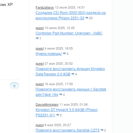
dows XP
FaridJafarov
12 июля 2025, 14:51
Создание CD-Rom (DVD-ISO) раздела на
контроллере Phison 2251-33
25
guest
10 июня 2025, 12:45
Controller Part-Number: Unknown - 0xBC
7
guest
4 июня 2025, 18:05
Нужна помощь!
3
guest
27 мая 2025, 20:52
Помогите восстановить флешку Kingston
DataTraveler 2.0 8GB
4
guest
16 мая 2025, 17:09
0
Помогите восстановить данные с Sandisk
sdin7dp4-16g
4
DavodAmirajam
11 мая 2025, 01:08
Kingston DT HyperX 3.0 64GB (Phison
PS2251-01)
2
guest
8 мая 2025, 20:27
Помогите восстановить Sandisk CZ73
2