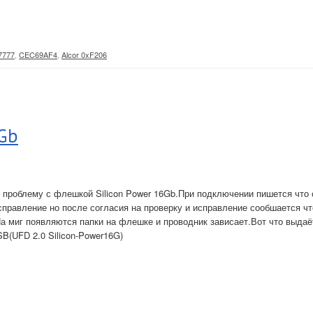
7777
,
CEC69AF4
,
Alcor 0xF206
 Gb
проблему с флешкой Silicon Power 16Gb.При подключении пишется что 
справление но после согласия на проверку и исправление сообшается чт
а миг появляются папки на флешке и проводник зависает.Вот что выдаё
SB(UFD 2.0 Silicon-Power16G)