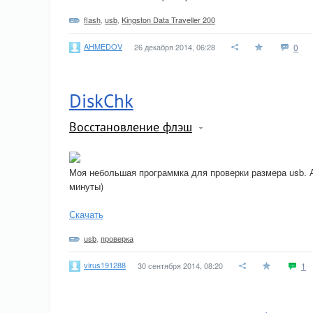
flash
,
usb
,
Kingston Data Traveller 200
AHMEDOV
26 декабря 2014, 06:28
0
DiskChk
Восстановление флэш
Моя небольшая программка для проверки размера usb. А
минуты)
Скачать
usb
,
проверка
virus191288
30 сентября 2014, 08:20
1