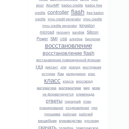
alcor
AlcorMP
badoo credits
badoo free
flash
controller
credits
free badoo
credits
imvu credit generator
imvu credits
kingston
imvu credits generator
microsd
Silicon
recovery
sandisk
Power
SMI
USB
алгебре
биологии
восстановление
восстановление flash
востанавление поврежденной флешки
гдз
диктант
для
доклад
инструкция
Как
истории
календарно
клас
класс
класса
кроссворд
математике
математика
мир
мови
не форматируется
олимпиада
ответы
параграф
план
планирование
поздравление
про
прошивка
рабочая
рабочей
решебник
руководство
русскому
скачать
телефон
тематическое