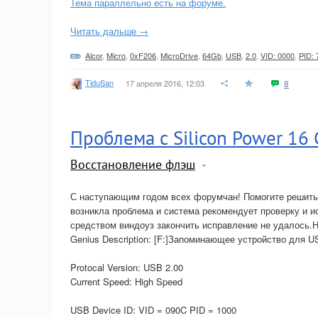
Тема параллельно есть на форуме.
Читать дальше →
Alcor
,
Micro
,
0xF206
,
MicroDrive
,
64Gb
,
USB
,
2.0
,
VID: 0000
,
PID: 
TiduSan
17 апреля 2016, 12:03
8
Проблема с Silicon Power 16
Восстановление флэш
С наступающим годом всех форумчан! Помогите решить 
возникла проблема и система рекомендует проверку и и
средством виндоуз закончить исправление не удалось.Н
Genius Description: [F:]Запоминающее устройство для U
Protocal Version: USB 2.00
Current Speed: High Speed
USB Device ID: VID = 090C PID = 1000