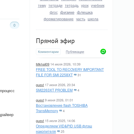
тему
тетради
тетрадь
урок
учебник
физике
флешка
фгос
форматирование
часть
школа
0
Прямой эфир
Комментарии
Публикации
Mikhail09
14 июля 2026, 10:39
FREE TOOL TO RECOVERY IMPORTANT
FILE FOR SMI 2258XT
31
guest
17 июня 2026, 20:34
SM2263XT PROBLEM
 процесс
4
guest
9 июня 2026, 01:01
Востановление flash TOSHIBA
TransMemory
4
драйвер
guest
15 июля 2025, 14:06
Определяем VID&PID USB флэш
накопителя
25