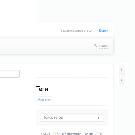
Зарегистрироваться
Войти
Найти
Теги
Все теги
16GB
2251-07 firmware
32 gb
8Gb