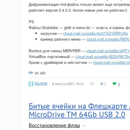
Дефрагментация vhd-файла только может еще потребов
работает версия 2.4.0.3, более новые уже не работают)
PS.
Файлы Grub4dos — grldr и menu.lst — класть в корень ф
загрузчик —
cloud.mail.ru/public/4y27/XZ1DRPzRa
пример рабочего меню —
cloud.mail.ru/public/RiE
Bootice для смены MBR/PBR —
cloud.mail.ru/public/wPF
VirtualBox портативный —
cloud.mail.ru/public/jBZd/RA7S
Архив с драйвером и usb-патчем —
cloud.mail.ru/publi
xp
,
usb
BAJIEPA
6 августа 2021, 19:12
1
3
Битые ячейки на Флешкарте Al
MicroDrive TM 64Gb USB 2.0
Восстановление флэш