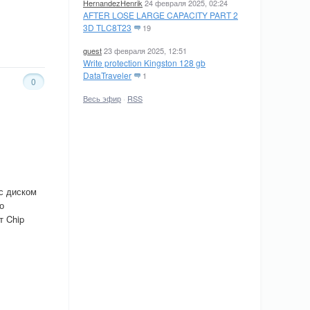
HernandezHenrik
24 февраля 2025, 02:24
AFTER LOSE LARGE CAPACITY PART 2
3D TLC8T23
19
guest
23 февраля 2025, 12:51
Write protection Kingston 128 gb
DataTraveler
1
0
Весь эфир
·
RSS
с диском
о
т Chip