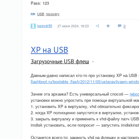
Pass: 123
USB
,
recovery
josevdr95
27 июня 2024, 18:23
0
XP на USB
Загрузочные USB флеш
Давным-давно написал кто-то про установку XP на USB
flashboot.ru/bootable_flash/2012/11/05/ustanavlivaem-windo
Зачем эта архаика? Есть универсальный способ —
reboo
установки можно упростить при помощи виртуальной м
1. установить XP в виртуалку, vhd обязательно фиксир
2. когда XP полноценно запустится в виртуалке, установ
3. закрыть виртуалку и применить к vhd-файлу патч USB
imdisk установить, если попросит — запустить imdiskinst
Останется всего-то: закинуть vhd на флешку и настроить