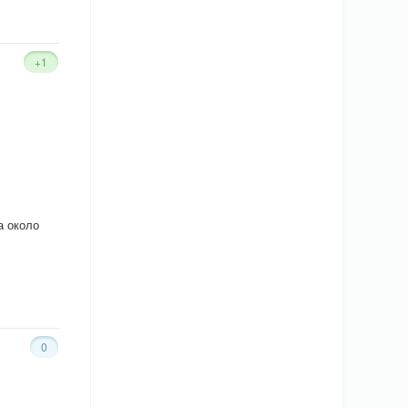
+1
а около
0