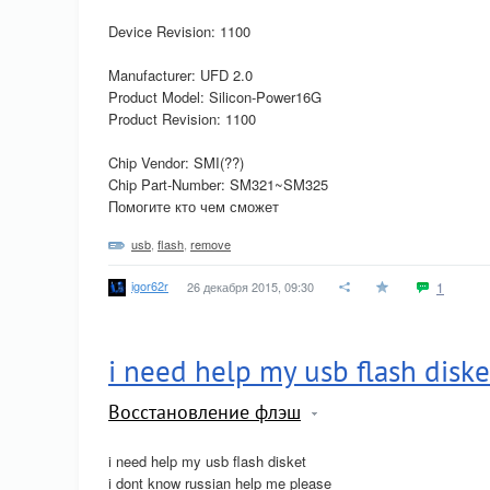
Device Revision: 1100
Manufacturer: UFD 2.0
Product Model: Silicon-Power16G
Product Revision: 1100
Chip Vendor: SMI(??)
Chip Part-Number: SM321~SM325
Помогите кто чем сможет
usb
,
flash
,
remove
igor62r
26 декабря 2015, 09:30
1
i need help my usb flash diske
Восстановление флэш
i need help my usb flash disket
i dont know russian help me please