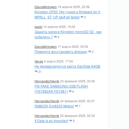
DavodAmirajam
19 апреля 2025, 22:36
Kingston DT50 16g I need a firmware for it,
MPALL, ST, UP stuff all failed
3
guest
14 апреля 2025, 15:03
Защита записи Kingston microSD 32 - как
победить ?
5
DavodAmirajam
17 марта 2025, 00:54
Помогите восстановить флешку
2
Vovas
6 марта 2025, 17:54
Не форматируется карта SanDisk 64GB
21
HernandezHenrik
24 февраля 2025, 02:49
FIX FAKE SAMSUNG USB FLASH
(YS1582AA-YS1581)
6
HernandezHenrik
24 февраля 2025, 02:37
DM8235,Dm8233 Mptool
7
HernandezHenrik
24 февраля 2025, 02:33
If Data is so Important
5