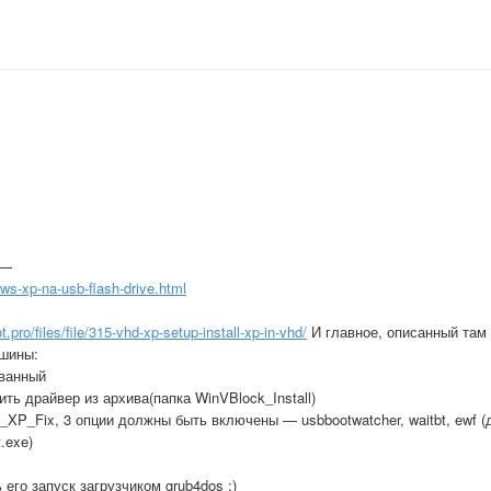
 —
ws-xp-na-usb-flash-drive.html
t.pro/files/file/315-vhd-xp-setup-install-xp-in-vhd/
И главное, описанный там
ашины:
ованный
ить драйвер из архива(папка WinVBlock_Install)
_XP_Fix, 3 опции должны быть включены — usbbootwatcher, waitbt, ewf (
.exe)
 его запуск загрузчиком grub4dos ;)