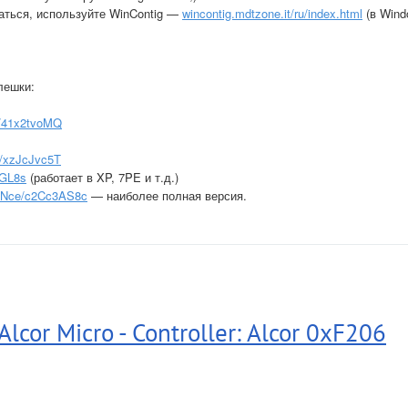
аться, используйте WinContig —
wincontig.mdtzone.it/ru/index.html
(в Win
лешки:
K/41x2tvoMQ
1/xzJcJvc5T
rGL8s
(работает в XP, 7PE и т.д.)
c/mNce/c2Cc3AS8c
— наиболее полная версия.
cor Micro - Controller: Alcor 0xF206