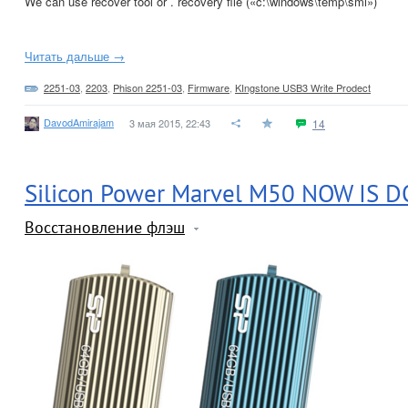
We can use recover tool or . recovery file («c:\windows\temp\smi»)
Читать дальше →
2251-03
,
2203
,
Phison 2251-03
,
Firmware
,
KIngstone USB3 Write Prodect
DavodAmirajam
3 мая 2015, 22:43
14
Silicon Power Marvel M50 NOW IS
Восстановление флэш