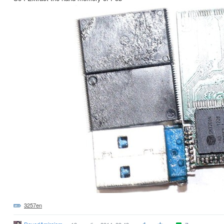
3257en
DavodAmirajam