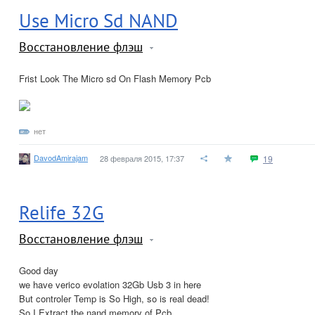
Use Micro Sd NAND
Восстановление флэш
Frist Look The Micro sd On Flash Memory Pcb
нет
DavodAmirajam
28 февраля 2015, 17:37
19
Relife 32G
Восстановление флэш
Good day
we have verico evolation 32Gb Usb 3 in here
But controler Temp is So High, so is real dead!
So I Extract the nand memory of Pcb