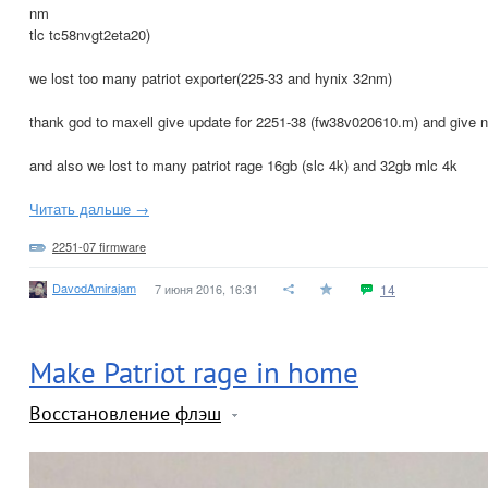
nm
tlc tc58nvgt2eta20)
we lost too many patriot exporter(225-33 and hynix 32nm)
thank god to maxell give update for 2251-38 (fw38v020610.m) and give 
and also we lost to many patriot rage 16gb (slc 4k) and 32gb mlc 4k
Читать дальше →
2251-07 firmware
DavodAmirajam
7 июня 2016, 16:31
14
Make Patriot rage in home
Восстановление флэш