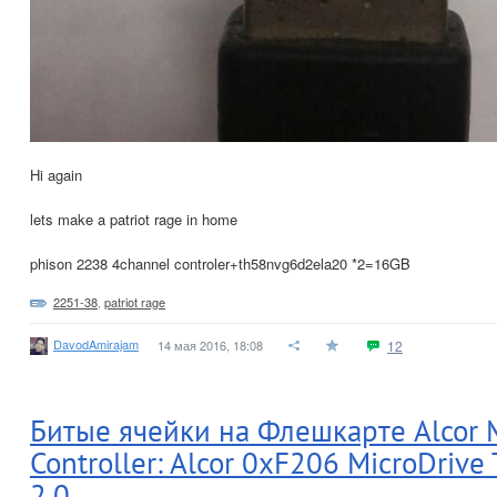
Hi again
lets make a patriot rage in home
phison 2238 4channel controler+th58nvg6d2ela20 *2=16GB
2251-38
,
patriot rage
DavodAmirajam
14 мая 2016, 18:08
12
Битые ячейки на Флешкарте Alcor M
Controller: Alcor 0xF206 MicroDriv
2.0