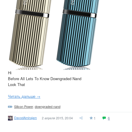
Hi
Before All Lets To Know Downgraded Nand
Look That
Читать дальше →
Silicon Power
,
downgraded nand
DavodAmirajam
2 апреля 2015, 20:04
1
6