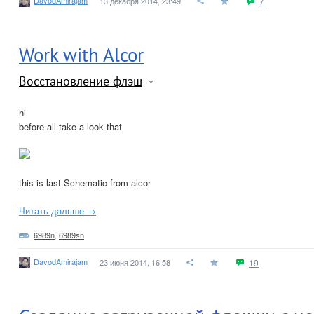
13 декабря 2014, 23:49
7
Work with Alcor
Восстановление флэш
hi
before all take a look that
this is last Schematic from alcor
Читать дальше →
6989n
,
6989sn
DavodAmirajam
23 июня 2014, 16:58
19