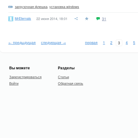
загрузочная флешка
,
установка windows
MrEternals
22 июня 2014, 18:01
31
← предыдущая
следующая →
первая
1
2
4
5
3
Вы можете
Разделы
Зарегистрироваться
Статьи
Войти
Обратная связь