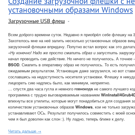
Создание загрузочной флешки с н
установочными образами Windows
Загрузочные USB флеш
Всем доброго времени суток. Недавно я приобрёл себе флешку на 3
Захотелось мне на неё залить несколько установочных образов вин
загрузочной флешки впридачу. Попутно встал вопрос как это делат
«Ну конечно! Надо же просто смапить образ и запустить загрузку
начал проводить сие действие. Но ничего не получилось. А точнее
BSOD
. Смапить в оперативку образ не получилось. То есть получил
ожидаемым результатом. Установщик даже загрузился, но вот стави
сославшись на недоступность носителя установки. Флешку я никуда
лицезреть сию надпись было, как минимум, неприятно.
… спустя два часа гугла и немного
говнокода
не самого лучшего ко
программка с трудно выговариваемым названием
WinInstall4Grub
впихнуты все утилиты, которые могут понадобиться для создания 
количеством установочных образов
Windows
, кои не только загруж
устанавливают ОСь. Результат получилось совместить с моей осно
чем я был доволен как слон :). Ну ладно, теперь ближе к делу.
Читать дальше →