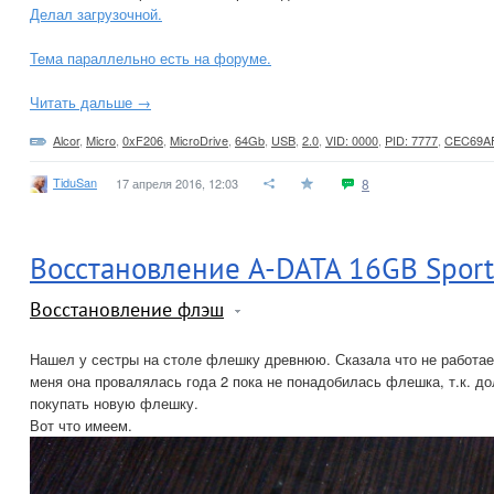
Делал загрузочной.
Тема параллельно есть на форуме.
Читать дальше →
Alcor
,
Micro
,
0xF206
,
MicroDrive
,
64Gb
,
USB
,
2.0
,
VID: 0000
,
PID: 7777
,
CEC69A
TiduSan
17 апреля 2016, 12:03
8
Восстановление A-DATA 16GB Sport
Восстановление флэш
Нашел у сестры на столе флешку древнюю. Сказала что не работае
меня она провалялась года 2 пока не понадобилась флешка, т.к. д
покупать новую флешку.
Вот что имеем.